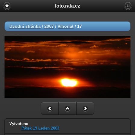
foto.rata.cz
Úvodní stránka
/
2007
/
Vihorlat
/
17
Vytvořeno
Pátek 19 Leden 2007