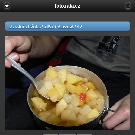
foto.rata.cz
Úvodní stránka
/
2007
/
Vihorlat
/
40