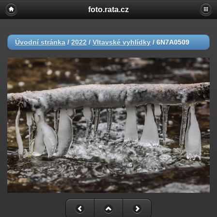
foto.rata.cz
Úvodní stránka
/
2022
/
Vltavské vyhlídky
/
6N7A0509