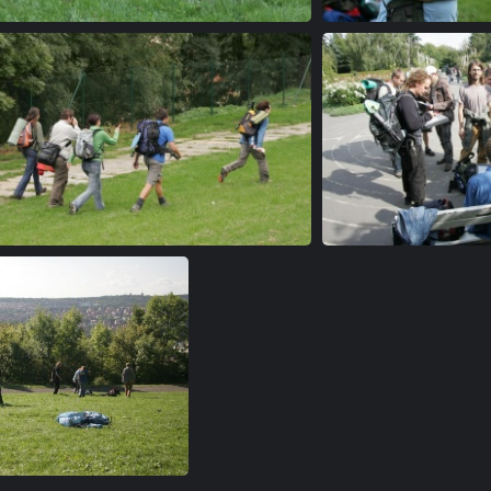
a2
a3
a5
a6