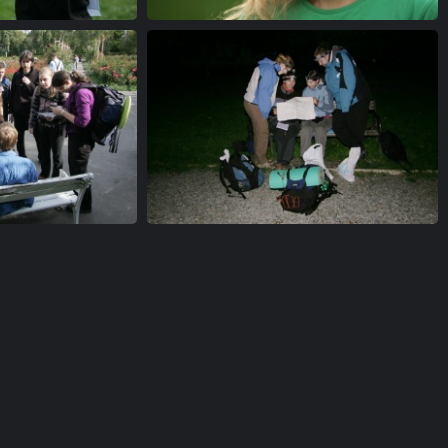
a4
a7