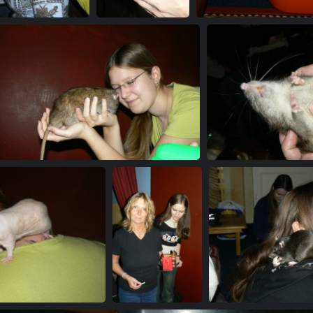
02
03
04
06
0
10
11
1