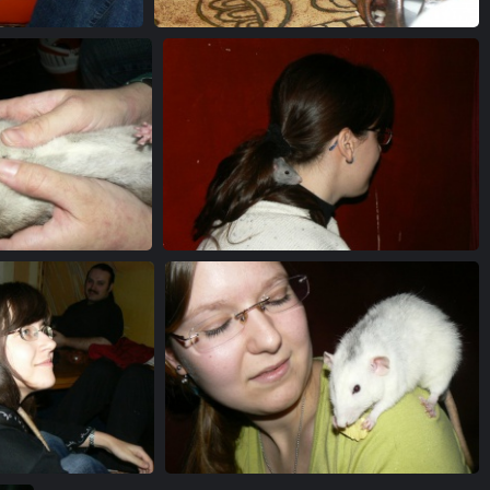
05
7
08
2
13